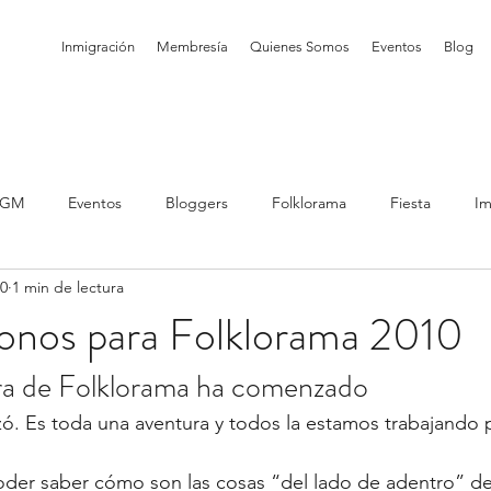
Inmigración
Membresía
Quienes Somos
Eventos
Blog
GM
Eventos
Bloggers
Folklorama
Fiesta
I
10
1 min de lectura
 Actividades
Posts with image
Otros Programas
Posts
onos para Folklorama 2010
ra de Folklorama ha comenzado
Posts with video
Programs
Visita exploratoria
Truco
ó. Es toda una aventura y todos la estamos trabajando p
oder saber cómo son las cosas “del lado de adentro” de 