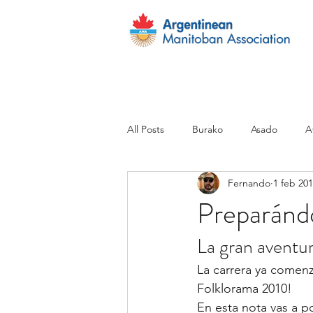
All Posts
Burako
Asado
A
Fernando
1 feb 20
FAQ´s
Inmigracion
Otras
Preparánd
La gran aventu
Sin categoría
Scholarship
La carrera ya comenz
Folklorama 2010!
En esta nota vas a p