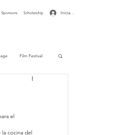
Iniciar sesión
Sponsors
Scholarship
mage
Film Festival
 with audio
standard
Text posts
ara el 
la cocina del 