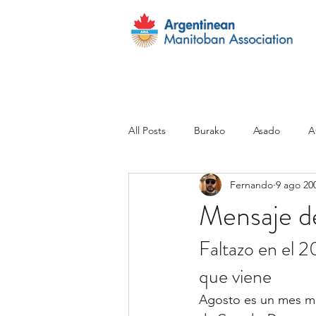
All Posts
Burako
Asado
A
Fernando
9 ago 20
FAQ´s
Inmigracion
Otras
Mensaje d
Faltazo en el 2
Sin categoría
Scholarship
que viene
Agosto es un mes muy