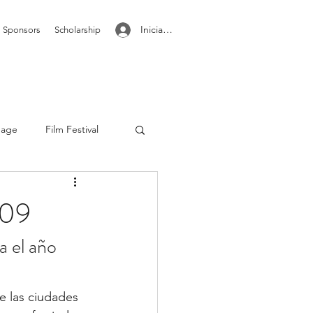
Iniciar sesión
Sponsors
Scholarship
mage
Film Festival
 with audio
standard
009
a el año 
Text posts
e las ciudades 