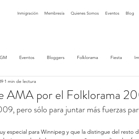
Inmigración
Membresía
Quienes Somos
Eventos
Blog
GM
Eventos
Bloggers
Folklorama
Fiesta
I
09
1 min de lectura
 Actividades
Posts with image
Otros Programas
Posts
e AMA por el Folklorama 2
009, pero sólo para juntar más fuerzas par
Posts with video
Programs
Visita exploratoria
Truco
 especial para Winnipeg y que la distingue del resto d