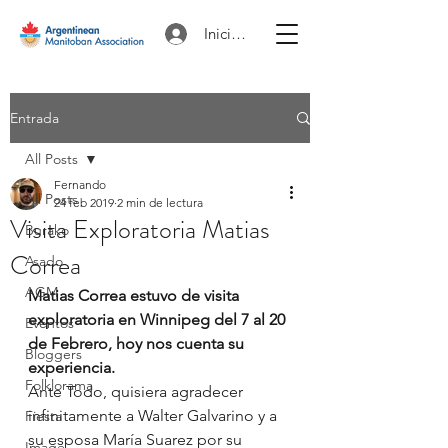
Iniciar sesión
Entrada
All Posts
Fernando
All Posts
24 feb 2019
2 min de lectura
Visita Exploratoria Matias
Burako
Correa
Asado
AGM
Matias Correa estuvo de visita 
exploratoria en Winnipeg del 7 al 20 
Eventos
de Febrero, hoy nos cuenta su 
Bloggers
experiencia.
Folklorama
Ante Todo, quisiera agradecer 
infinitamente a Walter Galvarino y a 
Fiesta
su esposa María Suarez por su 
Image