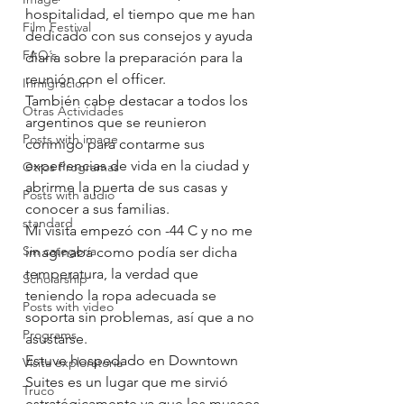
hospitalidad, el tiempo que me han 
Film Festival
dedicado con sus consejos y ayuda 
FAQ´s
diaria sobre la preparación para la 
reunión con el officer.
Inmigracion
También cabe destacar a todos los 
Otras Actividades
argentinos que se reunieron 
Posts with image
conmigo para contarme sus 
experiencias de vida en la ciudad y 
Otros Programas
abrirme la puerta de sus casas y 
Posts with audio
conocer a sus familias.
standard
Mi visita empezó con -44 C y no me 
Sin categoría
imaginaba como podía ser dicha 
temperatura, la verdad que 
Scholarship
teniendo la ropa adecuada se 
Posts with video
soporta sin problemas, así que a no 
Programs
asustarse.
Estuve hospedado en Downtown 
Visita exploratoria
Suites es un lugar que me sirvió 
Truco
estratégicamente ya que los museos 