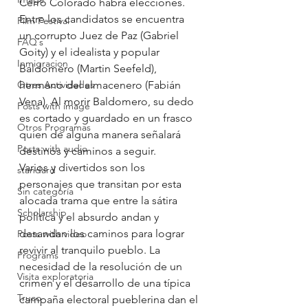
Cerro Colorado habrá elecciones. 
Entre los candidatos se encuentra 
Film Festival
un corrupto Juez de Paz (Gabriel 
FAQ´s
Goity) y el idealista y popular 
Inmigracion
Baldomero (Martin Seefeld), 
Otras Actividades
hermano del almacenero (Fabián 
Vena). Al morir Baldomero, su dedo 
Posts with image
es cortado y guardado en un frasco 
Otros Programas
quien de alguna manera señalará 
Posts with audio
destinos y caminos a seguir.
Varios y divertidos son los 
standard
personajes que transitan por esta 
Sin categoría
alocada trama que entre la sátira 
Scholarship
política y el absurdo andan y 
desandan los caminos para lograr 
Posts with video
revivir al tranquilo pueblo. La 
Programs
necesidad de la resolución de un 
Visita exploratoria
crimen y el desarrollo de una típica 
Truco
campaña electoral pueblerina dan el 