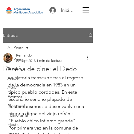
Iniciar sesión
Entrada
All Posts
Fernando
All Posts
27 sept 2013
1 min de lectura
Reseña de cine: el Dedo
Burako
La historia transcurre tras el regreso 
Asado
de la democracia en 1983 en un 
AGM
típico pueblo cordobés, En este 
Eventos
escenario serrano plagado de 
Bloggers
costumbrismos se desenvuelve una 
historia digna del viejo refrán : 
Folklorama
“Pueblo chico infierno grande”.
Fiesta
Por primera vez en la comuna de 
Image