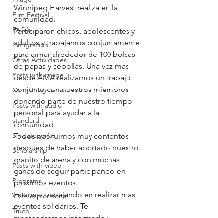
Winnipeg Harvest realiza en la 
Film Festival
comunidad.
FAQ´s
Participaron chicos, adolescentes y 
adultos y trabajamos conjuntamente 
Inmigracion
para armar alrededor de 100 bolsas 
Otras Actividades
de papas y cebollas. Una vez mas 
Posts with image
desde AMA realizamos un trabajo 
conjunto con nuestros miembros 
Otros Programas
donando parte de nuestro tiempo 
Posts with audio
personal para ayudar a la 
standard
comunidad.
Sin categoría
Todos nos fuimos muy contentos 
despues de haber aportado nuestro 
Scholarship
granito de arena y con muchas 
Posts with video
ganas de seguir participando en 
Programs
próximos eventos.
Estamos trabajando en realizar mas 
Visita exploratoria
eventos solidarios. Te 
Truco
mantendremos informado y 