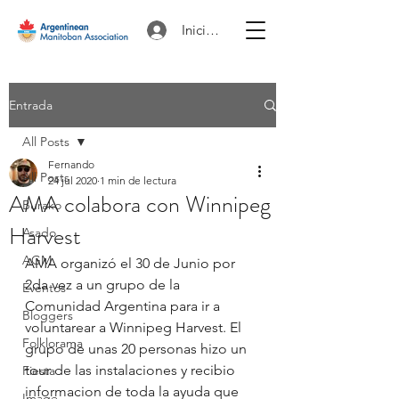
Iniciar sesión
Entrada
All Posts
Fernando
All Posts
24 jul 2020
1 min de lectura
AMA colabora con Winnipeg
Burako
Harvest
Asado
AGM
AMA organizó el 30 de Junio por 
2da vez a un grupo de la 
Eventos
Comunidad Argentina para ir a 
Bloggers
voluntarear a Winnipeg Harvest. El 
Folklorama
grupo de unas 20 personas hizo un 
tour de las instalaciones y recibio 
Fiesta
informacion de toda la ayuda que 
Image