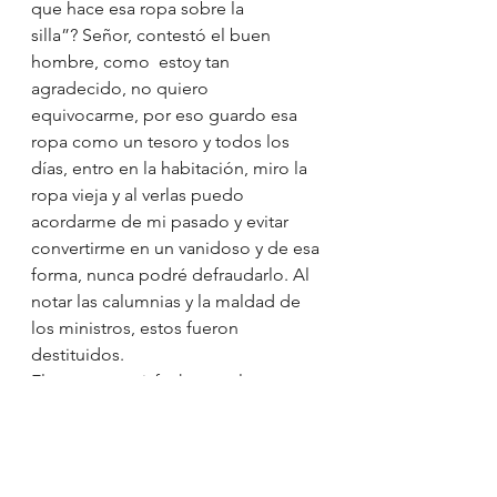
que hace esa ropa sobre la 
silla”? Señor, contestó el buen 
hombre, como  estoy tan 
agradecido, no quiero 
equivocarme, por eso guardo esa 
ropa como un tesoro y todos los 
días, entro en la habitación, miro la 
ropa vieja y al verlas puedo 
acordarme de mi pasado y evitar 
convertirme en un vanidoso y de esa 
forma, nunca podré defraudarlo. Al 
notar las calumnias y la maldad de 
los ministros, estos fueron 
destituidos.
El rey, muy satisfecho con la 
explicación y su lealtad, le ofreció a 
su hermosa hija en matrimonio 
convirtiéndolo de ese modo, en el 
futuro rey.