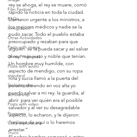
rey se ahoga, el rey se muere, corrió 
Film Festival
rápido la noticia en toda la ciudad. 
FAQ´s
Llamaron urgente a los ministros, a 
los mejores médicos y nadie se la 
Inmigracion
pudo sacar. Todo el pueblo estaba 
Otras Actividades
preocupado y rezaban para que 
Posts with image
alguien  se la pueda sacar y así salvar 
al rey  más justo y noble que tenían.
Otros Programas
Un hombre muy humilde, con 
Posts with audio
aspecto de mendigo, con su ropa 
standard
rota y sucia llamó a la puerta del 
Sin categoría
palacio diciendo en voz alta yo 
puedo salvar a mi rey. la guardia, al 
Scholarship
abrir  para ver quién era el posible 
Posts with video
salvador y al ver su desagradable 
Programs
aspecto, lo echaron, y le dijeron: 
“retírese de aquí o lo haremos 
Visita exploratoria
arrestar.”
Truco
El pobre hombre comenzó a gritar 