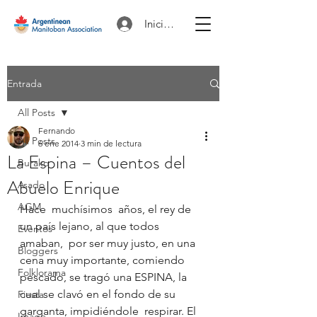
Iniciar sesión
Entrada
All Posts
Fernando
All Posts
6 ene 2014
3 min de lectura
La Espina – Cuentos del
Burako
Abuelo Enrique
Asado
AGM
Hace  muchísimos  años, el rey de 
un país lejano, al que todos 
Eventos
amaban,  por ser muy justo, en una 
Bloggers
cena muy importante, comiendo 
Folklorama
pescado, se tragó una ESPINA, la 
cual se clavó en el fondo de su 
Fiesta
garganta, impidiéndole  respirar. El 
Image