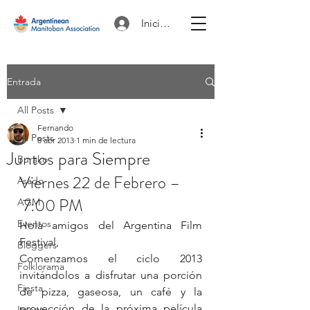
Iniciar sesión
Entrada
All Posts
Fernando
All Posts
8 abr 2013
1 min de lectura
Juntos para Siempre
Burako
Viernes 22 de Febrero –
Asado
 7:00 PM
AGM
Eventos
Hola amigos del Argentina Film 
Festival,
Bloggers
Comenzamos el ciclo 2013 
Folklorama
invitándolos a disfrutar una porción 
Fiesta
de pizza, gaseosa, un café y la 
proyección de la próxima película 
Image