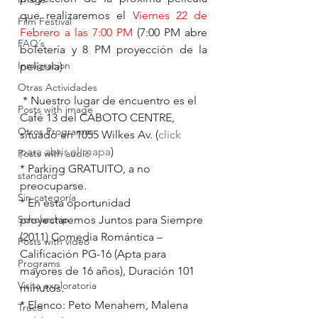
que realizaremos el 
Viernes 22 de 
Film Festival
Febrero a las 7:00 PM
 (7:00 PM abre 
FAQ´s
boletería y 8 PM proyección de la 
Inmigracion
película)
Otras Actividades
 * Nuestro lugar de encuentro es el 
Posts with image
Café 13 del CABOTO CENTRE, 
Otros Programas
situado en 1055 Wilkes Av. (
click 
para abrir el mapa
)
Posts with audio
* Parking GRATUITO, a no 
standard
preocuparse.
Sin categoría
* En esta oportunidad 
Scholarship
proyectaremos Juntos para Siempre 
(2011) Comedia Romántica – 
Posts with video
Calificación PG-16 (Apta para 
Programs
mayores de 16 años), Duración 101 
Visita exploratoria
minutos.
* Elenco: Peto Menahem, Malena 
Truco