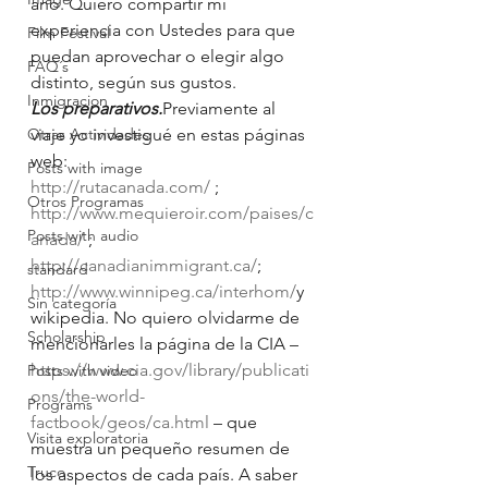
año. Quiero compartir mi 
experiencia con Ustedes para que 
Film Festival
puedan aprovechar o elegir algo 
FAQ´s
distinto, según sus gustos.
Inmigracion
Los preparativos.
Previamente al 
Otras Actividades
viaje yo investigué en estas páginas 
web:
Posts with image
http://rutacanada.com/
 ; 
Otros Programas
http://www.mequieroir.com/paises/c
Posts with audio
anada/
 ; 
http://canadianimmigrant.ca/
; 
standard
http://www.winnipeg.ca/interhom/
y 
Sin categoría
wikipedia. No quiero olvidarme de 
Scholarship
mencionarles la página de la CIA – 
https://www.cia.gov/library/publicati
Posts with video
ons/the-world-
Programs
factbook/geos/ca.html
 – que 
Visita exploratoria
muestra un pequeño resumen de 
Truco
los aspectos de cada país. A saber 