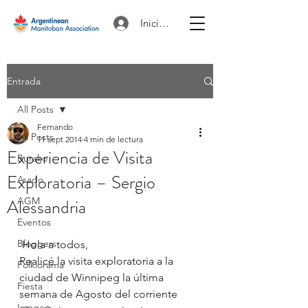
Iniciar sesión
Entrada
All Posts
Fernando
All Posts
11 sept 2014
4 min de lectura
Experiencia de Visita
Burako
Exploratoria – Sergio
Asado
Alessandria
AGM
Eventos
Bloggers
 Hola a todos,
Realicé la visita exploratoria a la 
Folklorama
ciudad de Winnipeg la última 
Fiesta
semana de Agosto del corriente 
Image