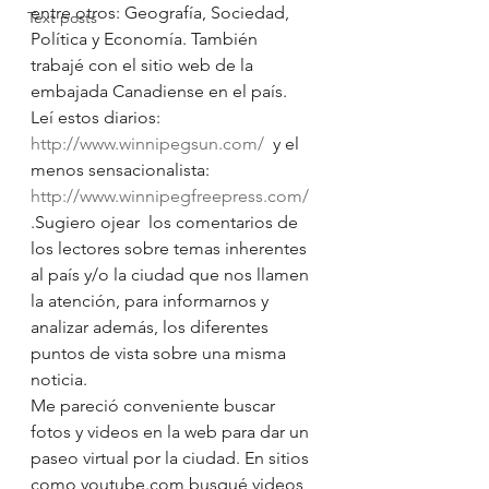
entre otros: Geografía, Sociedad, 
Text posts
Política y Economía. También 
trabajé con el sitio web de la 
embajada Canadiense en el país.
Leí estos diarios: 
http://www.winnipegsun.com/
  y el 
menos sensacionalista: 
http://www.winnipegfreepress.com/
.Sugiero ojear  los comentarios de 
los lectores sobre temas inherentes 
al país y/o la ciudad que nos llamen 
la atención, para informarnos y 
analizar además, los diferentes 
puntos de vista sobre una misma 
noticia.
Me pareció conveniente buscar 
fotos y videos en la web para dar un 
paseo virtual por la ciudad. En sitios 
como youtube.com busqué videos 