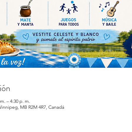
ión
m. – 4:30 p. m.
d, Winnipeg, MB R2M 4R7, Canadá