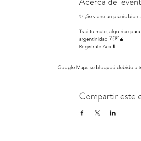
Acerca del even
✨ ¡Se viene un picnic bien 
Traé tu mate, algo rico para
argentinidad 🇦🇷🧉
Registrate Acá ⬇️
Google Maps se bloqueó debido a tus 
Compartir este 