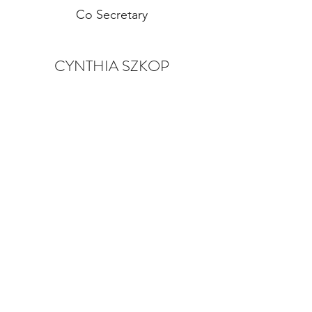
Co Secretary
CYNTHIA SZKOP
Member
JESSICA SUMABIL
Member (1 año)
KEVIN SZKOP
Member (1 año)