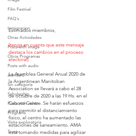
Film Festival
FAQ´s
Inmigracion
Estimados miembros, 
Otras Actividades
(tenga en cuenta que este mensaje 
Posts with image
destaca los cambios en el proceso 
Otros Programas
electoral)
Posts with audio
La Asamblea General Anual 2020 de 
standard
la Argentinean Manitoban 
Sin categoría
Association se llevará a cabo el 28 
Scholarship
de octubre de 2020 a las 19 Hs. en el 
Caboto Centre. Se harán esfuerzos 
Posts with video
para permitir el distanciamiento 
Programs
físico, el centro ha aumentado las 
Visita exploratoria
estaciones de saneamiento. AMA 
Truco
está tomando medidas para agilizar 