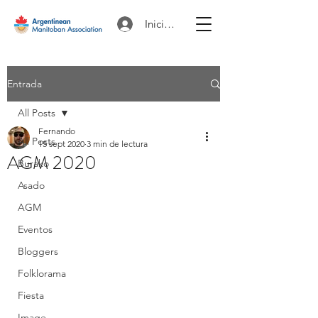
Iniciar sesión
Entrada
All Posts
Fernando
All Posts
15 sept 2020
3 min de lectura
AGM 2020
Burako
Asado
AGM
Eventos
Bloggers
Folklorama
Fiesta
Image