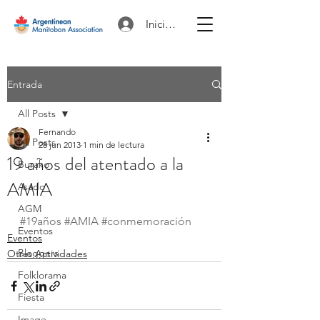
Iniciar sesión
Entrada
All Posts
Fernando
All Posts
28 jun 2013
1 min de lectura
19 años del atentado a la
Burako
AMIA
Asado
AGM
#19años
#AMIA
#conmemoración
Eventos
Eventos
Bloggers
Otras Actividades
Folklorama
Fiesta
Image