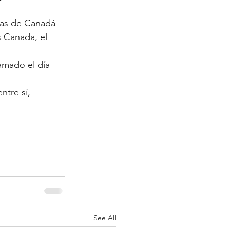
ias de Canadá 
s Canada, el 
amado el día 
tre sí, 
See All